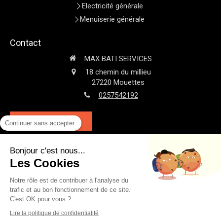
Electricité générale
Menuiserie générale
Contact
MAX BATI SERVICES
18 chemin du millieu
27220
Mouettes
0257542192
Demander un devis
Continuer sans accepter
Bonjour c'est nous...
Plan du site
Les Cookies
Mentions légales
Notre rôle est de contribuer à l'analyse du
trafic et au bon fonctionnement de ce site.
C'est OK pour vous ?
Création et référencement du site par Simplébo
Lire la politique de confidentialité
Ce site a été proposé par la
CAPEB