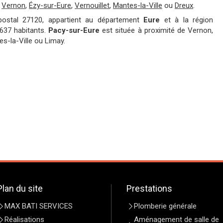
,
Vernon
,
Ézy-sur-Eure
,
Vernouillet
,
Mantes-la-Ville
ou
Dreux
.
postal 27120, appartient au département
Eure
et à la région
4637 habitants.
Pacy-sur-Eure
est située à proximité de Vernon,
s-la-Ville ou Limay.
Plan du site
Prestations
MAX BATI SERVICES
Plomberie générale
Réalisations
Aménagement de salle de