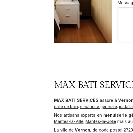
Messag
MAX BATI SERVICE
MAX BATI SERVICES
assure à
Verno
salle de bain
,
electricité générale
,
install
Nos artisans experts en
menuiserie g
Mantes-la-Ville
,
Mantes-la-Jolie
mais au
La ville de
Vernon
, de code postal 272