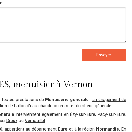
e
Envoyer
S, menuisier à Vernon
n
toutes prestations de
Menuiserie générale
:
aménagement de
ation de ballon d'eau chaude
ou encore
plomberie générale
.
énérale
interviennent également en
Ézy-sur-Eure
,
Pacy-sur-Eure
,
ssi
Dreux
ou
Vernouillet
.
00, appartient au département
Eure
et à la région
Normandie
. En